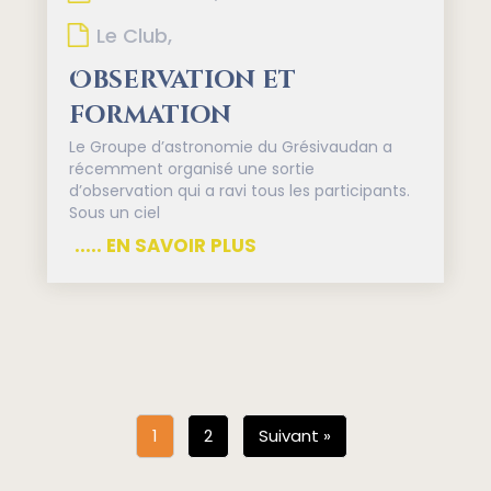
Le Club,
Observation et
formation
Le Groupe d’astronomie du Grésivaudan a
récemment organisé une sortie
d’observation qui a ravi tous les participants.
Sous un ciel
..... EN SAVOIR PLUS
1
2
Suivant »