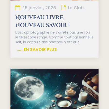
15 janvier, 2026
Le Club,
Nouveau livre,
nouveau savoir !
L’astrophotographie ne s’arrête pas une fois
le télescope rangé. Comme tout passionné le
sait, la capture des photons n’est que
..... EN SAVOIR PLUS